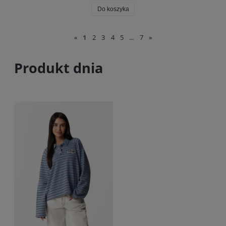
Do koszyka
«
1
2
3
4
5
...
7
»
Produkt dnia