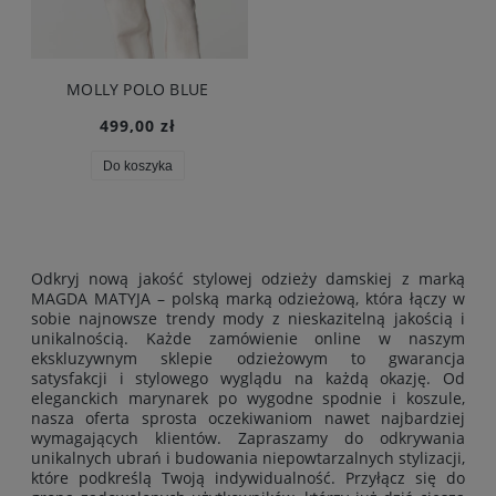
JETLAG FLARE BEIGE
249,00 zł
Cena regularna:
499,00 zł
Najniższa cena:
499,00 zł
Powiadom o dostępności
Odkryj nową jakość stylowej odzieży damskiej z marką
MAGDA MATYJA – polską marką odzieżową, która łączy w
sobie najnowsze trendy mody z nieskazitelną jakością i
unikalnością. Każde zamówienie online w naszym
ekskluzywnym sklepie odzieżowym to gwarancja
satysfakcji i stylowego wyglądu na każdą okazję. Od
eleganckich marynarek po wygodne spodnie i koszule,
nasza oferta sprosta oczekiwaniom nawet najbardziej
wymagających klientów. Zapraszamy do odkrywania
unikalnych ubrań i budowania niepowtarzalnych stylizacji,
które podkreślą Twoją indywidualność. Przyłącz się do