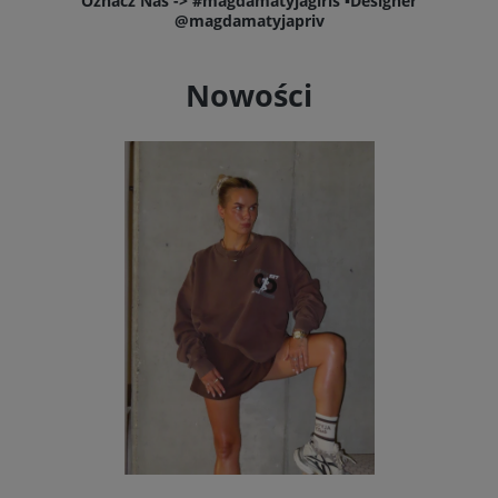
Oznacz Nas -> #magdamatyjagirls ▪️Designer
@magdamatyjapriv
Nowości