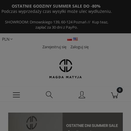
OSTATNIE GODZINY SUMMER SALE DO -80%
Podczas wyprzedaży czas wysyłki może ulec wydłużeniu.
SHOWROOM: Dmowskiego 139, 60-124 Poznań // Kup teaz,
zapłać za 30 dni z PayPo.
Zarejestruj się
Zaloguj się