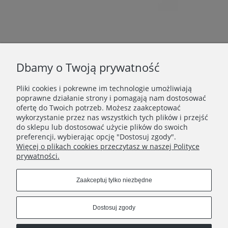
Dbamy o Twoją prywatność
Pliki cookies i pokrewne im technologie umożliwiają
poprawne działanie strony i pomagają nam dostosować
DANE FIRMOWE
ofertę do Twoich potrzeb. Możesz zaakceptować
wykorzystanie przez nas wszystkich tych plików i przejść
INFORMACJE
do sklepu lub dostosować użycie plików do swoich
preferencji, wybierając opcję "Dostosuj zgody".
Więcej o plikach cookies przeczytasz w naszej Polityce
KATEGORIE
prywatności.
Zaakceptuj tylko niezbędne
Dostosuj zgody
Dział Obsługi Klienta pon - pt 10-18 e-mail:
showroom@magdamatyja.com
office@magdamatyja.com