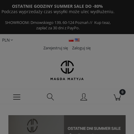
OSTATNIE GODZINY SUMMER SALE DO -80%
Podczas wyprzedaży czas wysyłki może ulec wydłużeniu.
SHOWROOM: Dmowskiego 139, 60-124 Poznań // Kup teaz,
zapłać za 30 dni z PayPo.
Zarejestruj się
Zaloguj się