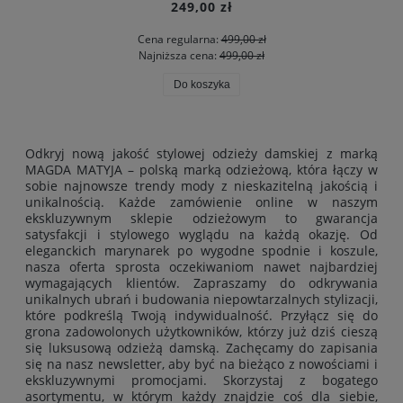
249,00 zł
Cena regularna:
499,00 zł
Najniższa cena:
499,00 zł
Do koszyka
Odkryj nową jakość stylowej odzieży damskiej z marką
MAGDA MATYJA – polską marką odzieżową, która łączy w
sobie najnowsze trendy mody z nieskazitelną jakością i
unikalnością. Każde zamówienie online w naszym
ekskluzywnym sklepie odzieżowym to gwarancja
satysfakcji i stylowego wyglądu na każdą okazję. Od
eleganckich marynarek po wygodne spodnie i koszule,
nasza oferta sprosta oczekiwaniom nawet najbardziej
wymagających klientów. Zapraszamy do odkrywania
unikalnych ubrań i budowania niepowtarzalnych stylizacji,
które podkreślą Twoją indywidualność. Przyłącz się do
grona zadowolonych użytkowników, którzy już dziś cieszą
się luksusową odzieżą damską. Zachęcamy do zapisania
się na nasz newsletter, aby być na bieżąco z nowościami i
ekskluzywnymi promocjami. Skorzystaj z bogatego
asortymentu, w którym każdy znajdzie coś dla siebie,