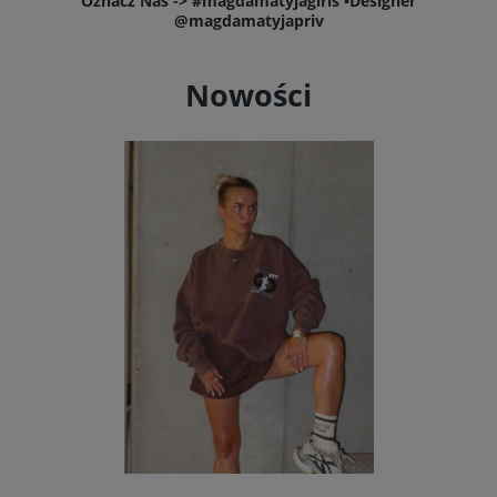
Oznacz Nas -> #magdamatyjagirls ▪️Designer
@magdamatyjapriv
Nowości