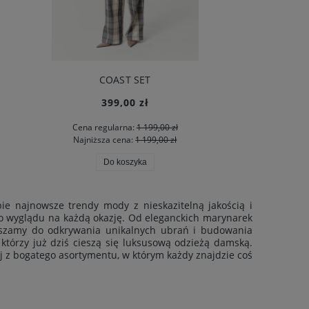
ASPEN VEST BEIGE
2 199,00 zł
ł
ł
Do koszyka
e najnowsze trendy mody z nieskazitelną jakością i
go wyglądu na każdą okazję. Od eleganckich marynarek
raszamy do odkrywania unikalnych ubrań i budowania
 którzy już dziś cieszą się luksusową odzieżą damską.
j z bogatego asortymentu, w którym każdy znajdzie coś