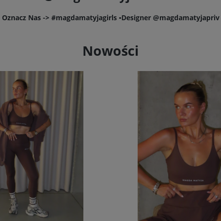
Oznacz Nas -> #magdamatyjagirls ▪️Designer @magdamatyjapriv
Nowości