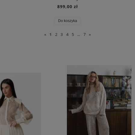
899,00 zł
Do koszyka
«
1
2
3
4
5
...
7
»