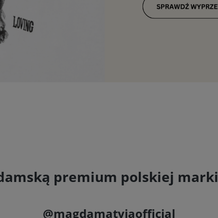
ą damską premium polskiej mar
@magdamatyjaofficial