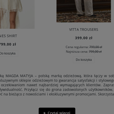
VITTA TROUSERS
COAST SET
399,00 zł
399,00 zł
Cena regularna:
799,00 zł
Cena regularna:
1 199,00 z
Najniższa cena:
799,00 zł
Najniższa cena:
1 199,00 z
Do koszyka
Do koszyka
rką MAGDA MATYJA – polską marką odzieżową, która łączy w sobi
luzywnym sklepie odzieżowym to gwarancja satysfakcji i stylowe
a oczekiwaniom nawet najbardziej wymagających klientów. Zap
ndywidualność. Przyłącz się do grona zadowolonych użytkowników,
yć na bieżąco z nowościami i ekskluzywnymi promocjami. Skorzysta
Czytaj więcej