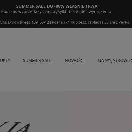
SUMMER SALE DO -80% WŁAŚNIE TRWA
Podczas wyprzedaży czas wysyłki może ulec wydłużeniu.
 Dmowskiego 139, 60-124 Poznań // Kup teaz, zapłać za 30 dni z PayPo.
UKTY
SUMMER SALE
NOWOŚCI
NA WYJĄTKOWE 
SS26
SPORT