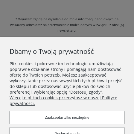
* Wyrażam zgodę na wysyłanie do mnie informacji handlowych na
wskazany adres oraz na przetwarzanie moich danych w związku z obsługą
newsletteru.
Zapoznałem/am się i akceptuję
Politykę prywatności
.
Dbamy o Twoją prywatność
Pliki cookies i pokrewne im technologie umożliwiają
poprawne działanie strony i pomagają nam dostosować
DANE FIRMOWE
ofertę do Twoich potrzeb. Możesz zaakceptować
wykorzystanie przez nas wszystkich tych plików i przejść
INFORMACJE
do sklepu lub dostosować użycie plików do swoich
preferencji, wybierając opcję "Dostosuj zgody".
Więcej o plikach cookies przeczytasz w naszej Polityce
KATEGORIE
prywatności.
Zaakceptuj tylko niezbędne
Dostosuj zgody