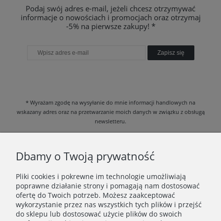
Podaj swój adres e-mail, jeżeli chcesz otrzymywać
informacje o nowościach i promocjach oraz otrzymaj
-5% na pierwsze zakupy! *
Zapisz się
* Wyrażam zgodę na wysyłanie do mnie informacji handlowych na
wskazany adres oraz na przetwarzanie moich danych w związku z obsługą
newsletteru.
Zapoznałem/am się i akceptuję
Politykę prywatności
.
Dbamy o Twoją prywatność
Pliki cookies i pokrewne im technologie umożliwiają
poprawne działanie strony i pomagają nam dostosować
DANE FIRMOWE
ofertę do Twoich potrzeb. Możesz zaakceptować
wykorzystanie przez nas wszystkich tych plików i przejść
INFORMACJE
do sklepu lub dostosować użycie plików do swoich