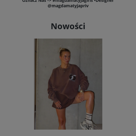
Oznacz Nas -> #magdamatyjagirls ▪️Designer
@magdamatyjapriv
Nowości