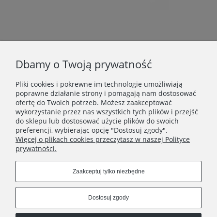
Dbamy o Twoją prywatność
Pliki cookies i pokrewne im technologie umożliwiają
poprawne działanie strony i pomagają nam dostosować
DANE FIRMOWE
ofertę do Twoich potrzeb. Możesz zaakceptować
wykorzystanie przez nas wszystkich tych plików i przejść
INFORMACJE
do sklepu lub dostosować użycie plików do swoich
preferencji, wybierając opcję "Dostosuj zgody".
Więcej o plikach cookies przeczytasz w naszej Polityce
KATEGORIE
prywatności.
Zaakceptuj tylko niezbędne
Dostosuj zgody
Dział Obsługi Klienta pon - pt 10-18 e-mail:
showroom@magdamatyja.com
office@magdamatyja.com