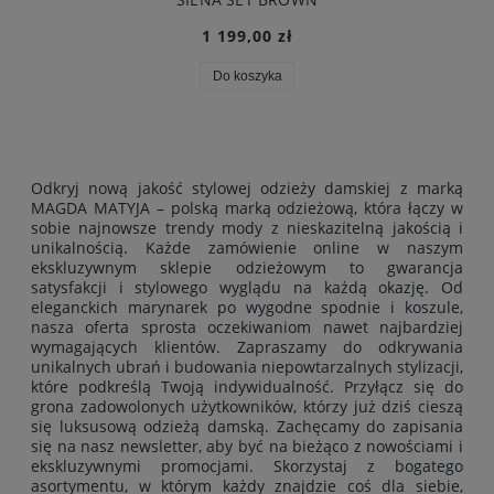
899,00 zł
Do koszyka
Odkryj nową jakość stylowej odzieży damskiej z marką
MAGDA MATYJA – polską marką odzieżową, która łączy w
sobie najnowsze trendy mody z nieskazitelną jakością i
unikalnością. Każde zamówienie online w naszym
ekskluzywnym sklepie odzieżowym to gwarancja
satysfakcji i stylowego wyglądu na każdą okazję. Od
eleganckich marynarek po wygodne spodnie i koszule,
nasza oferta sprosta oczekiwaniom nawet najbardziej
wymagających klientów. Zapraszamy do odkrywania
unikalnych ubrań i budowania niepowtarzalnych stylizacji,
które podkreślą Twoją indywidualność. Przyłącz się do
grona zadowolonych użytkowników, którzy już dziś cieszą
się luksusową odzieżą damską. Zachęcamy do zapisania
się na nasz newsletter, aby być na bieżąco z nowościami i
ekskluzywnymi promocjami. Skorzystaj z bogatego
asortymentu, w którym każdy znajdzie coś dla siebie,