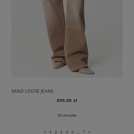
SAND LOOSE JEANS
899,00 zł
Do koszyka
«
1
2
3
4
5
...
7
»