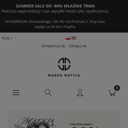
SUMMER SALE DO -80% WŁAŚNIE TRWA
Podczas wyprzedaży czas wysyłki może ulec wydłużeniu.
SHOWROOM: Dmowskiego 139, 60-124 Poznań // Kup teaz,
zapłać za 30 dni z PayPo.
Zarejestruj się
Zaloguj się