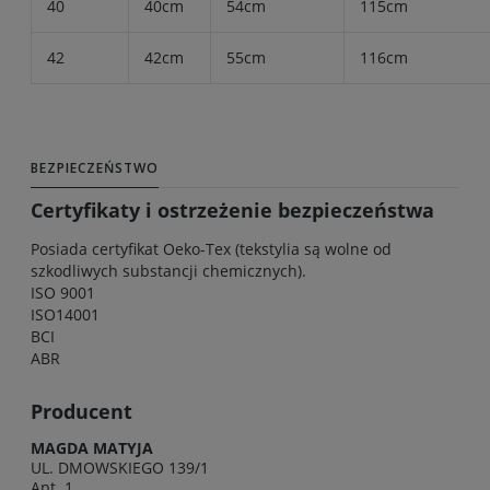
40
40cm
54cm
115cm
42
42cm
55cm
116cm
BEZPIECZEŃSTWO
Certyfikaty i ostrzeżenie bezpieczeństwa
Posiada certyfikat Oeko-Tex (tekstylia są wolne od
szkodliwych substancji chemicznych).
ISO 9001
ISO14001
BCI
ABR
Producent
MAGDA MATYJA
UL. DMOWSKIEGO 139/1
Apt. 1