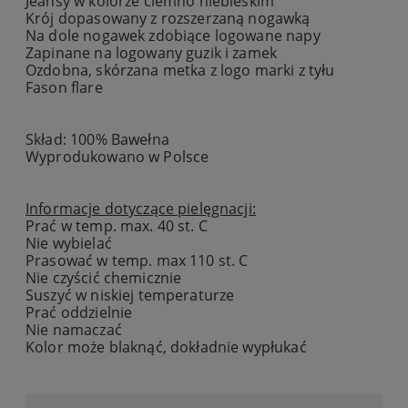
Jeansy w kolorze ciemno niebieskim
Krój dopasowany z rozszerzaną nogawką
Na dole nogawek zdobiące logowane napy
Zapinane na logowany guzik i zamek
Ozdobna, skórzana metka z logo marki z tyłu
Fason flare
Skład: 100% Bawełna
Wyprodukowano w Polsce
Informacje dotyczące pielęgnacji:
Prać w temp. max. 40 st. C
Nie wybielać
Prasować w temp. max 110 st. C
Nie czyścić chemicznie
Suszyć w niskiej temperaturze
Prać oddzielnie
Nie namaczać
Kolor może blaknąć, dokładnie wypłukać