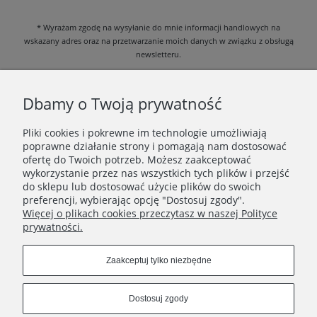
* Wyrażam zgodę na wysyłanie do mnie informacji handlowych na
wskazany adres oraz na przetwarzanie moich danych w związku z obsługą
newsletteru.
Zapoznałem/am się i akceptuję
Politykę prywatności
.
Dbamy o Twoją prywatność
Pliki cookies i pokrewne im technologie umożliwiają
poprawne działanie strony i pomagają nam dostosować
DANE FIRMOWE
ofertę do Twoich potrzeb. Możesz zaakceptować
wykorzystanie przez nas wszystkich tych plików i przejść
INFORMACJE
do sklepu lub dostosować użycie plików do swoich
preferencji, wybierając opcję "Dostosuj zgody".
Więcej o plikach cookies przeczytasz w naszej Polityce
KATEGORIE
prywatności.
Zaakceptuj tylko niezbędne
Dostosuj zgody
Dział Obsługi Klienta pon - pt 10-18 e-mail: