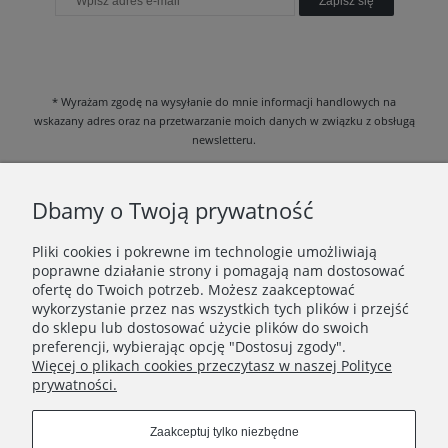
Zapisz się
* Wyrażam zgodę na wysyłanie do mnie informacji handlowych na
wskazany adres oraz na przetwarzanie moich danych w związku z obsługą
newsletteru.
Zapoznałem/am się i akceptuję
Politykę prywatności
.
Dbamy o Twoją prywatność
Pliki cookies i pokrewne im technologie umożliwiają
poprawne działanie strony i pomagają nam dostosować
DANE FIRMOWE
ofertę do Twoich potrzeb. Możesz zaakceptować
wykorzystanie przez nas wszystkich tych plików i przejść
INFORMACJE
do sklepu lub dostosować użycie plików do swoich
preferencji, wybierając opcję "Dostosuj zgody".
Więcej o plikach cookies przeczytasz w naszej Polityce
KATEGORIE
prywatności.
Zaakceptuj tylko niezbędne