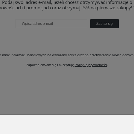
Podaj swój adres e-mail, jeżeli chcesz otrzymywać informacje o
nowościach i promocjach oraz otrzymaj -5% na pierwsze zakupy! 
Zapisz się
 mnie informacji handlowych na wskazany adres oraz na przetwarzanie moich danych 
Zapoznałem/am się i akceptuję
Politykę prywatności
.
ORMACJE
KATEGORIE
ana i zwroty
Nowości